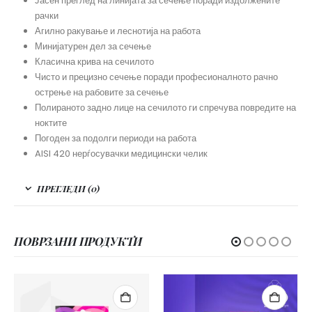
Јасен преглед на линијата за сечење поради издолжените
рачки
Агилно ракување и леснотија на работа
Минијатурен дел за сечење
Класична крива на сечилото
Чисто и прецизно сечење поради професионалното рачно
острење на рабовите за сечење
Полираното задно лице на сечилото ги спречува повредите на
ноктите
Погоден за подолги периоди на работа
AISI 420 нерѓосувачки медицински челик
ПРЕГЛЕДИ (0)
ПОВРЗАНИ ПРОДУКТИ