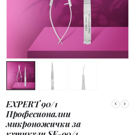
EXPERT 90/1
Професионални
микроножички за
кутикули SE-90/1