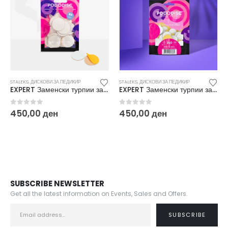
И ЗА ПЕДИКИР
STALEKS
,
ДИСКОВИ ЗА ПЕДИКИР
STALEKS
,
ДИСКОВИ ЗА
EXPERT Заменски турпии за дискови за педикир L 80(50/1) PDF-25-80W
EXPERT Заменски турпии за дискови за педикир L Soft 240 (50/1) PDFS 25-240W
5
0
out of 5
0
out of 5
ен
450,00
ден
450,00
ден
SUBSCRIBE NEWSLETTER
Get all the latest information on Events, Sales and Offers.