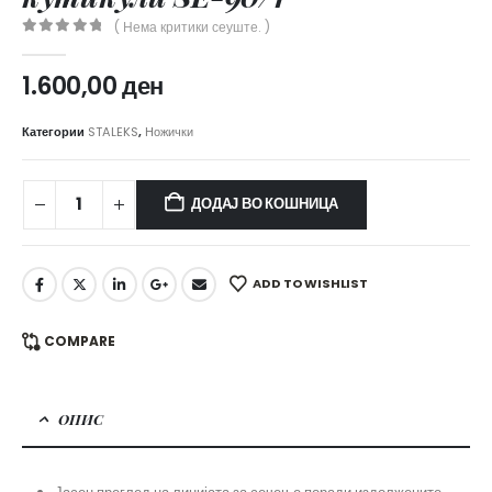
( Нема критики сеуште. )
0
out of 5
1.600,00
ден
Категории
STALEKS
,
Ножички
ДОДАЈ ВО КОШНИЦА
ADD TO WISHLIST
COMPARE
ОПИС