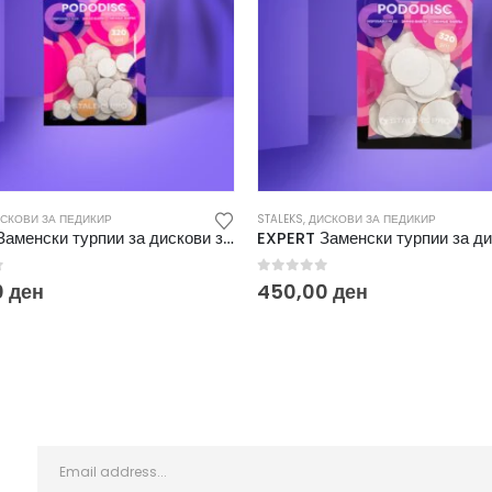
СКОВИ ЗА ПЕДИКИР
STALEKS
,
ДИСКОВИ ЗА ПЕДИКИР
EXPERT Заменски турпии за дискови за педикир S 320 (50/1) PDF-15-320W
f 5
0
out of 5
0
ден
450,00
ден