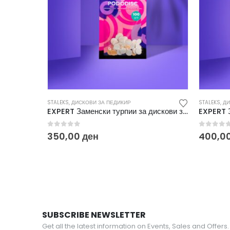
STALEKS
,
ДИСКОВИ ЗА ПЕДИКИР
STALEKS
,
ДИ
EXPERT Заменски турпии за дискови за педикир XS 100 (50/1) PDF-10-100W
0
out of 5
0
out o
350,00
ден
400,0
SUBSCRIBE NEWSLETTER
Get all the latest information on Events, Sales and Offers.