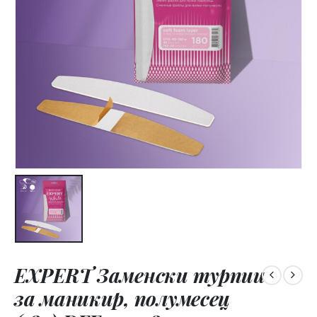
EXPERT Заменски турпии
за маникир, полумесец