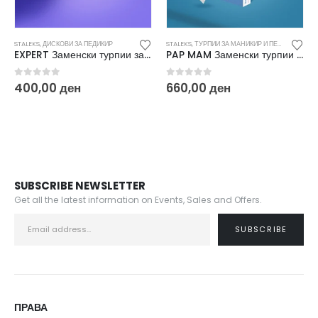
ДИСКОВИ ЗА ПЕДИКИР
STALEKS
,
ТУРПИИ ЗА МАНИКИР И ПЕДИКИР И ЗАМЕНСКИ ДОДАТОЦИ
STALEKS
,
ДИСК
EXPERT Заменски турпии за дискови за педикир S 100 (50/1) PDF-15-100W
PAP MAM Заменски турпии Mix(100/180) 50/1 DFCEMix-22-100/180
 of 5
0
out of 5
0
out o
00
ден
660,00
ден
420,00
SUBSCRIBE NEWSLETTER
Get all the latest information on Events, Sales and Offers.
ПРАВА