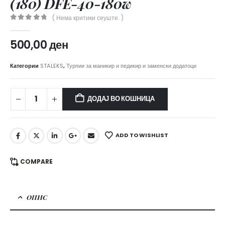
(180) DFE-40-180w
( Нема критики сеуште. )
0
out of 5
500,00
ден
Категории
STALEKS
,
Турпии за маникир и педикир и заменски додатоци
ДОДАЈ ВО КОШНИЦА
ADD TO WISHLIST
COMPARE
ОПИС