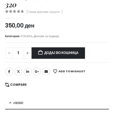
320
( Нема критики сеуште. )
0
out of 5
350,00
ден
Категории
STALEKS
,
Дискови за педикир
ДОДАЈ ВО КОШНИЦА
ADD TO WISHLIST
COMPARE
ОПИС