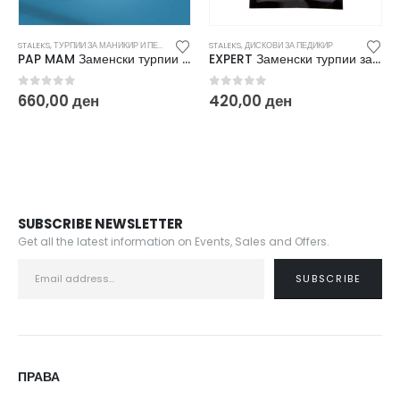
STALEKS
,
ТУРПИИ ЗА МАНИКИР И ПЕДИКИР И ЗАМЕНСКИ ДОДАТОЦИ
STALEKS
,
ДИСКОВИ ЗА ПЕДИКИР
ST
PAP MAM Заменски турпии Mix(100/180) 50/1 DFCEMix-22-100/180
EXPERT Заменски турпии за дискови за педикир М 80 (50/1) PDF-20-80W
0
out of 5
0
out of 5
0
660,00
ден
420,00
ден
3
SUBSCRIBE NEWSLETTER
Get all the latest information on Events, Sales and Offers.
ПРАВА