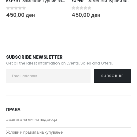
EXPERT Заменски турпии за дискови за педикир L Soft 180 (50/1) PDFS-25-180w
EXPERT Заменски турпии за дискови за педикир L 180 (50/1) PDF-25-180
5
0
out of 5
0
out of 5
ен
450,00
ден
450,00
ден
SUBSCRIBE NEWSLETTER
Get all the latest information on Events, Sales and Offers.
ПРАВА
Заштита на лични податоци
Услови и правила на купување