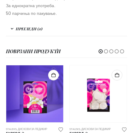
За еднократна употреба.
50 парчиња по пакување.
ПРЕГЛЕДИ (0)
ПОВРЗАНИ ПРОДУКТИ
И ЗА ПЕДИКИР
STALEKS
,
ДИСКОВИ ЗА ПЕДИКИР
STALEKS
,
ДИСКОВИ ЗА