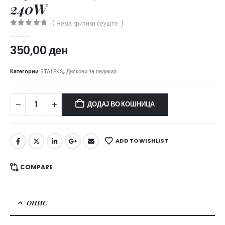
240W
( Нема критики сеуште. )
0
out of 5
350,00
ден
Категории
STALEKS
,
Дискови за педикир
ДОДАЈ ВО КОШНИЦА
ADD TO WISHLIST
COMPARE
ОПИС