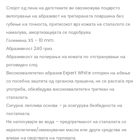
Слојот од пена на датотеките ви овозможува поцврсто
вклопување на абразивот на третираната површина без
губење на точноста, притисокот врз кожата на стапалото се
намалува, амортизацијата се подобрува.
Големина XS – 10 mm.
Абразивност 240 гриз.
Абразивност за полирање на кожата по отстранување на
роговиден слој.
Висококвалитетен абразив Expert White отпорен на абење
со посебна заштита од органска прашина, не се распаѓа при
употреба, обезбедува висококвалитетен третман на
стапалата.
Сигурна леплива основа – ја осигурува безбедноста на
постапката.
Не натопувајте во вода – предтретманот на стапалата со
кератолитички/омекнувачки масла или други средства не
влијае на својствата на турпијата.