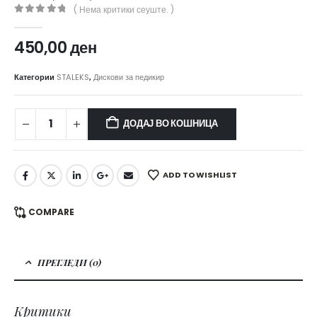
( Нема критики сеуште. )
0
out of 5
450,00
ден
Категории
STALEKS
,
Дискови за педикир
ДОДАЈ ВО КОШНИЦА
ADD TO WISHLIST
COMPARE
ПРЕГЛЕДИ (0)
Критики