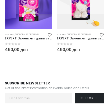
STALEKS
,
ДИСКОВИ ЗА ПЕДИКИР
STALEKS
,
ДИСКОВИ ЗА ПЕДИКИР
EXPERT Заменски турпии за дискови за педикир L Soft 320 (50/1) PDFS 25-320W
EXPERT Заменски турпии за дискови за педикир L 80(50/1) PDF-25-80W
0
out of 5
0
out of 5
450,00
ден
450,00
ден
SUBSCRIBE NEWSLETTER
Get all the latest information on Events, Sales and Offers.