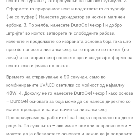
ноктот со туркање / отстранување на вишокот кутикула. 2.
Оформете го природниот нокт и подгответе го со турпија
(не со пуфер!) Нанесете дехидратор за нокти и магичен
ербонд. 3. По желба, нанесете DuraGel чекор 1 и добро
„втријте“ во ноктот, затворете ги слободните рабови,
излечете и продолжете со избраната основна боја така што
прво ќе нанесете лизгачки слој, ќе го втриете во ноктот (не
лечи) и со вториот слој нанесете врв и создавајте форма на
ноктот како и јачина на ноктот.
Времето на стврднување е 90 секунди, само во
комбинираните UV/LED светилки со моќност од најмалку
48W. 4. Доколку не го нанесете DuraGel чекор 1 како основа
– DuraGel основата за боја може да се нанесе директно со
истиот препарат и на ист начин со лизгачки слој.
Препорачуваме да работите 1 на 1 шајка паралелно на двете
раце. 5. По сушењето – ако имате помали неправилности –
можете да ја обезмастете основата и нежно да ја поправите