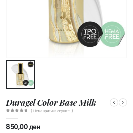
Duragel Color Base Milk
( Нема критики сеуште. )
0
out of 5
850,00
ден