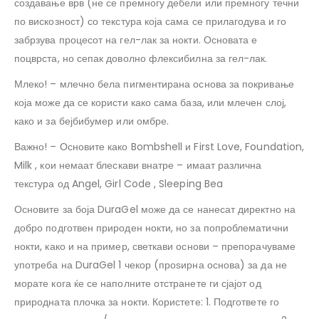
создавање врв (не се премногу дебели или премногу течни
по вискозност) со текстура која сама се прилагодува и го
забрзува процесот на гел-лак за нокти. Основата е
поцврста, но сепак доволно флексибилна за гел-лак.
Млеко! – млечно бела пигментирана основа за покривање
која може да се користи како сама база, или млечен слој,
како и за бејбибумер или омбре.
Важно! – Основите како Bombshell и First Love, Foundation,
Milk , кои немаат блескави внатре – имаат различна
текстура од Angel, Girl Code , Sleeping Bea
Основите за боја DuraGel може да се нанесат директно на
добро подготвен природен нокти, но за попроблематични
нокти, како и на пример, светкави основи – препорачуваме
употреба на DuraGel 1 чекор (проѕирна основа) за да не
морате кога ќе се наполните отстранете ги сјајот од
природната плочка за нокти. Користете: 1. Подгответе го