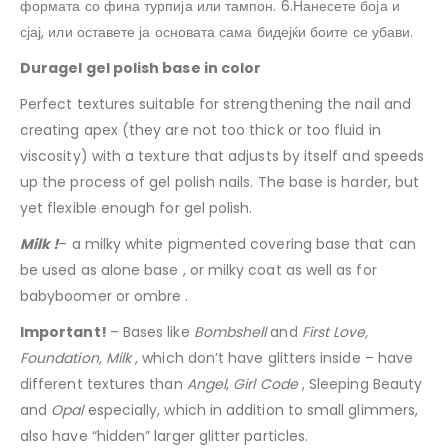
формата со фина турпија или тампон. 6.Нанесете боја и
сјај, или оставете ја основата сама бидејќи боите се убави.
Duragel gel polish base in color
Perfect textures suitable for strengthening the nail and
creating apex (they are not too thick or too fluid in
viscosity) with a texture that adjusts by itself and speeds
up the process of gel polish nails. The base is harder, but
yet flexible enough for gel polish.
Milk !
– a milky white pigmented covering base that can
be used as alone base , or milky coat as well as for
babyboomer or ombre .
Important!
– Bases like
Bombshell
and
First Love,
Foundation, Milk
, which don’t have glitters inside – have
different textures than
Angel
,
Girl Code
, Sleeping Beauty
and
Opal
especially, which in addition to small glimmers,
also have “hidden” larger glitter particles.