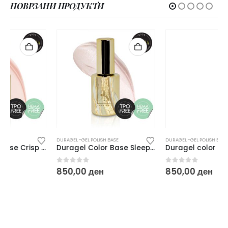
ПОВРЗАНИ ПРОДУКТИ
DURAGEL -GEL POLISH BASE
DURAGEL -GEL POLISH BASE
Duragel Color Base Sleeping Beauty
Duragel color base – “Girl Code”
0
out of 5
0
out of 5
850,00
ден
850,00
ден