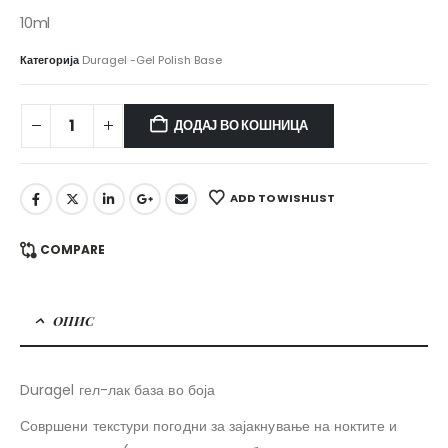
10ml
Категорија
Duragel -Gel Polish Base
ДОДАЈ ВО КОШНИЦА
ADD TO WISHLIST
COMPARE
ОПИС
Duragel гел-лак база во боја
Совршени текстури погодни за зајакнување на ноктите и