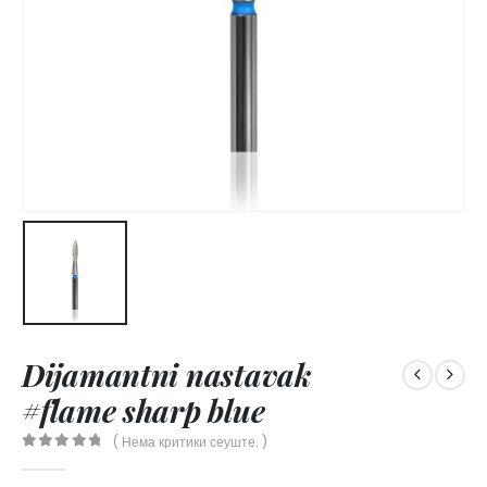
Dijamantni nastavak
#flame sharp blue
( Нема критики сеуште. )
0
out of 5