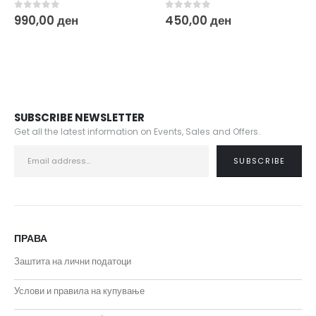
0
out of 5
0
out of 5
990,00
ден
450,00
ден
SUBSCRIBE NEWSLETTER
Get all the latest information on Events, Sales and Offers.
ПРАВА
Заштита на лични податоци
Услови и правила на купување