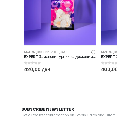
STALEKS
,
ДИСКОВИ ЗА ПЕДИКИР
STALEKS
,
ДИ
EXPERT Заменски турпии за дискови за педикир М 240 (50/1) PDF-20-240W
0
out of 5
0
out o
420,00
ден
400,0
SUBSCRIBE NEWSLETTER
Get all the latest information on Events, Sales and Offers.