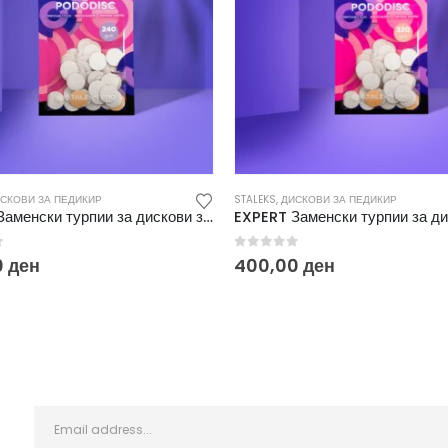
СКОВИ ЗА ПЕДИКИР
STALEKS
,
ДИСКОВИ ЗА ПЕДИКИР
EXPERT Заменски турпии за дискови за педикир S 240 (50/1) PDF-15-240W
f 5
0
out of 5
0
ден
400,00
ден