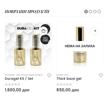
ПОВРЗАНИ ПРОДУКТИ
НЕМА НА ЗАЛИХА
НЕМА НА ЗАЛИХА
БАЗЕН ГЕЛ
БАЗЕН ГЕЛ
Thick baze gel
Booster bond base / nail glue – 50ml
0
out of 5
0
out of 5
850,00
ден
2.500,00
ден