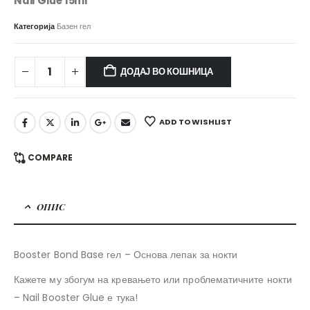
Nail Glue 15ml
Категорија
Базен гел
ДОДАЈ ВО КОШНИЦА
ADD TO WISHLIST
COMPARE
ОПИС
Booster Bond Base гел – Основа лепак за нокти
Кажете му збогум на кревањето или проблематичните нокти
– Nail Booster Glue е тука!