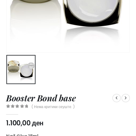
Booster Bond base
( Нема критики сеуште. )
0
out of 5
1.100,00
ден