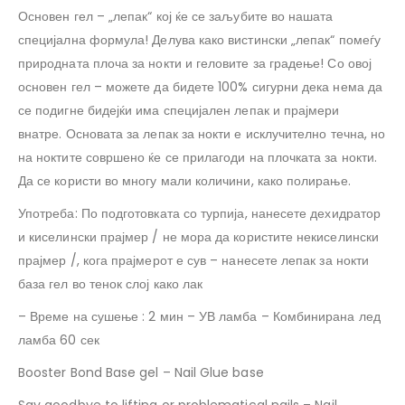
Основен гел – „лепак“ кој ќе се заљубите во нашата
специјална формула! Делува како вистински „лепак“ помеѓу
природната плоча за нокти и геловите за градење! Со овој
основен гел – можете да бидете 100% сигурни дека нема да
се подигне бидејќи има специјален лепак и прајмери ​​
внатре. Основата за лепак за нокти е исклучително течна, но
на ноктите совршено ќе се прилагоди на плочката за нокти.
Да се ​​користи во многу мали количини, како полирање.
Употреба: По подготовката со турпија, нанесете дехидратор
и киселински прајмер / не мора да користите некиселински
прајмер /, кога прајмерот е сув – нанесете лепак за нокти
база гел во тенок слој како лак
– Време на сушење : 2 мин – УВ ламба – Комбинирана лед
ламба 60 сек
Booster Bond Base gel – Nail Glue base