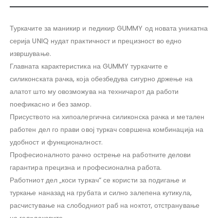
Туркачите за маникир и педикир GUMMY од новата уникатна
серија UNIQ нудат практичност и прецизност во едно
извршување.
Главната карактеристика на GUMMY туркачите е
силиконската рачка, која обезбедува сигурно држење на
алатот што му овозможува на техничарот да работи
поефикасно и без замор.
Присуството на хипоалергична силиконска рачка и метален
работен дел го прави овој туркач совршена комбинација на
удобност и функционалност.
Професионалното рачно острење на работните делови
гарантира прецизна и професионална работа.
Работниот дел „коси туркач“ се користи за подигање и
туркање наназад на грубата и силно залепена кутикула,
расчистување на слободниот раб на ноктот, отстранување
на гел-лаковите.