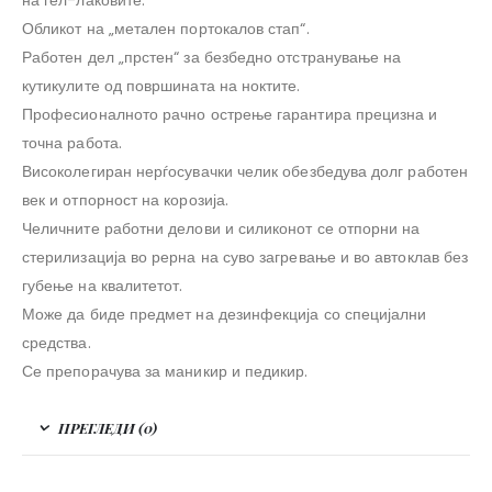
Обликот на „метален портокалов стап“.
Работен дел „прстен“ за безбедно отстранување на
кутикулите од површината на ноктите.
Професионалното рачно острење гарантира прецизна и
точна работа.
Високолегиран нерѓосувачки челик обезбедува долг работен
век и отпорност на корозија.
Челичните работни делови и силиконот се отпорни на
стерилизација во рерна на суво загревање и во автоклав без
губење на квалитетот.
Може да биде предмет на дезинфекција со специјални
средства.
Се препорачува за маникир и педикир.
ПРЕГЛЕДИ (0)