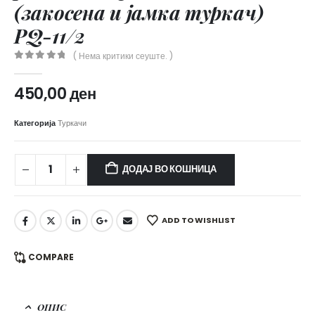
(закосена и јамка туркач)
PQ-11/2
( Нема критики сеуште. )
0
out of 5
450,00
ден
Категорија
Туркачи
ДОДАЈ ВО КОШНИЦА
ADD TO WISHLIST
COMPARE
ОПИС