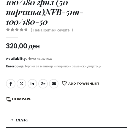
100/180 гриз (50
парчиња)NFB-51m-
100/180-50
( Нема критики сеуште. )
0
out of 5
320,00
ден
Availability:
Нема на залиха
Категорија
Турпии за маникир и педикир и заменски додатоци
ADD TO WISHLIST
COMPARE
ОПИС