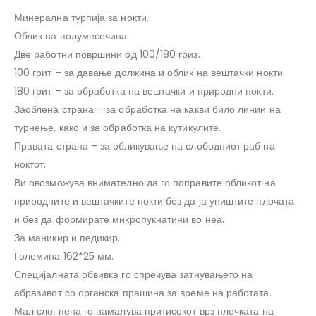
Минерална турпија за нокти.
Облик на полумесечина.
Две работни површини од 100/180 гриз.
100 грит – за давање должина и облик на вештачки нокти.
180 грит – за обработка на вештачки и природни нокти.
Заоблена страна – за обработка на какви било линии на
турнење, како и за обработка на кутикулите.
Правата страна – за обликување на слободниот раб на
ноктот.
Ви овозможува внимателно да го поправите обликот на
природните и вештачките нокти без да ја уништите плочата
и без да формирате микропукнатини во неа.
За маникир и педикир.
Големина 162*25 мм.
Специјалната обвивка го спречува затнувањето на
абразивот со органска прашина за време на работата.
Мал слој пена го намалува притисокот врз плочката на