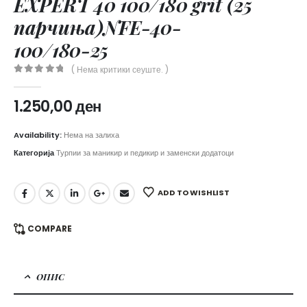
EXPERT 40 100/180 grit (25
парчиња)NFE-40-
100/180-25
( Нема критики сеуште. )
0
out of 5
1.250,00
ден
Availability:
Нема на залиха
Категорија
Турпии за маникир и педикир и заменски додатоци
ADD TO WISHLIST
COMPARE
ОПИС