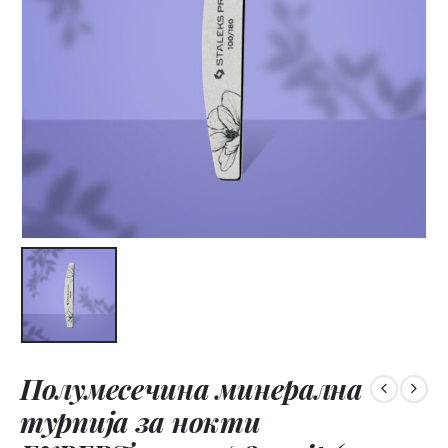
Полумесечина минерална
турпија за нокти