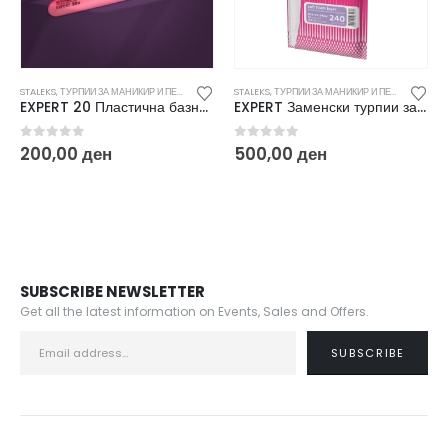
STALEKS
,
ТУРПИИ ЗА МАНИКИР И ПЕДИКИР И ЗАМЕНСКИ ДОДАТОЦИ
STALEKS
,
ТУРПИИ ЗА МАНИКИР И ПЕДИКИР И ЗАМЕНСКИ ДОДАТОЦИ
EXPERT 20 Пластична базна турпија за нокти, права SPBE 20
EXPERT Заменски турпии за маникир, полумесец (240) DFE-40-240w
0
out of 5
0
out of 5
200,00
ден
500,00
ден
SUBSCRIBE NEWSLETTER
Get all the latest information on Events, Sales and Offers.