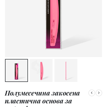
Полумесечина закосена
пластична основа за