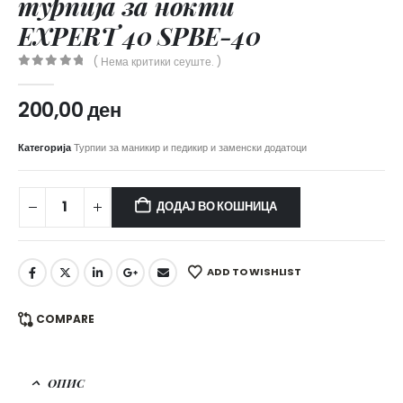
турпија за нокти
EXPERT 40 SPBE-40
( Нема критики сеуште. )
0
out of 5
200,00
ден
Категорија
Турпии за маникир и педикир и заменски додатоци
ДОДАЈ ВО КОШНИЦА
ADD TO WISHLIST
COMPARE
ОПИС