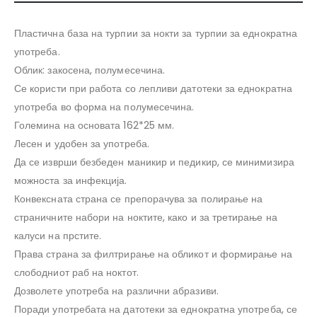
Пластична база на турпии за нокти за турпии за еднократна
употреба.
Облик: закосена, полумесечина.
Се користи при работа со лепливи датотеки за еднократна
употреба во форма на полумесечина.
Големина на основата 162*25 мм.
Лесен и удобен за употреба.
Да се ​​изврши безбеден маникир и педикир, се минимизира
можноста за инфекција.
Конвексната страна се препорачува за полирање на
страничните набори на ноктите, како и за третирање на
калуси на прстите.
Права страна за филтрирање на обликот и формирање на
слободниот раб на ноктот.
Дозволете употреба на различни абразиви.
Поради употребата на датотеки за еднократна употреба, се