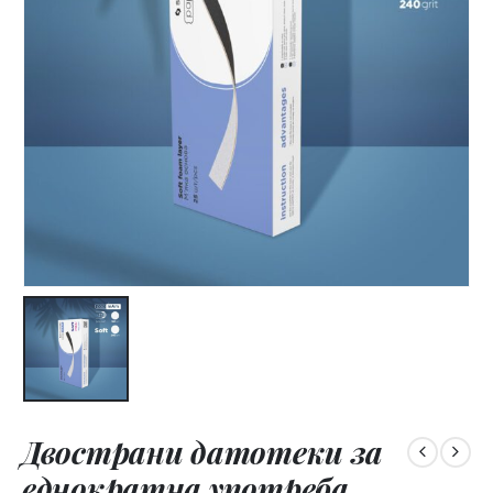
Двострани датотеки за
еднократна употреба