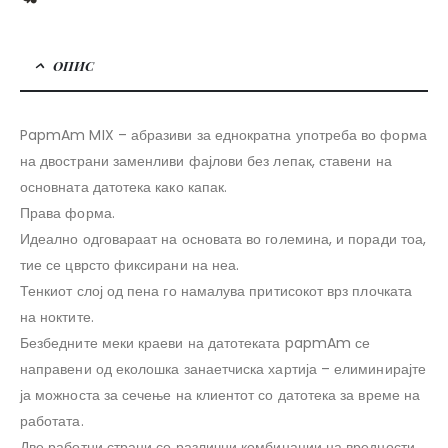
ОПИС
PapmAm MIX – абразиви за еднократна употреба во форма
на двострани заменливи фајлови без лепак, ставени на
основната датотека како капак.
Права форма.
Идеално одговараат на основата во големина, и поради тоа,
тие се цврсто фиксирани на неа.
Тенкиот слој од пена го намалува притисокот врз плочката
на ноктите.
Безбедните меки краеви на датотеката papmAm се
направени од еколошка занаетчиска хартија – елиминирајте
ја можноста за сечење на клиентот со датотека за време на
работата.
Две работни страни со различни комбинации на вредности