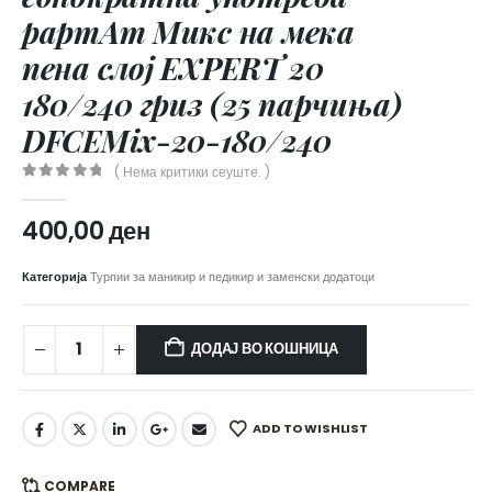
papmAm Микс на мека
пена слој EXPERT 20
180/240 гриз (25 парчиња)
DFCEMix-20-180/240
( Нема критики сеуште. )
0
out of 5
400,00
ден
Категорија
Турпии за маникир и педикир и заменски додатоци
ДОДАЈ ВО КОШНИЦА
ADD TO WISHLIST
COMPARE