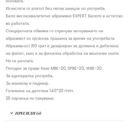
основата.
Исчистете го алатот без лепак шницли по употреба.
Бело висококвалитетно абразивно EXPERT Белото е естетско
во работата.
Специјалната обвивка го спречува затнувањето на
абразивот со органска прашина за време на употребата.
Абразивност 150 грит е дизајниран за должина и дебелина
на филот, како и за финална обработка на вештачки нокти.
Не се распаѓа.
Погоден за прави бази MBE-20, SPBE-20, WBE-20.
За еднократна употреба.
За маникир и педикир.
Големина на датотека 140*20 mm.
25 парчиња по пакување.
ПРЕГЛЕДИ (0)