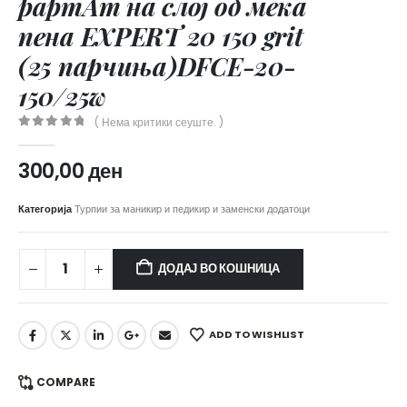
papmAm на слој од мека
пена EXPERT 20 150 grit
(25 парчиња)DFCE-20-
150/25w
( Нема критики сеуште. )
0
out of 5
300,00
ден
Категорија
Турпии за маникир и педикир и заменски додатоци
ДОДАЈ ВО КОШНИЦА
ADD TO WISHLIST
COMPARE