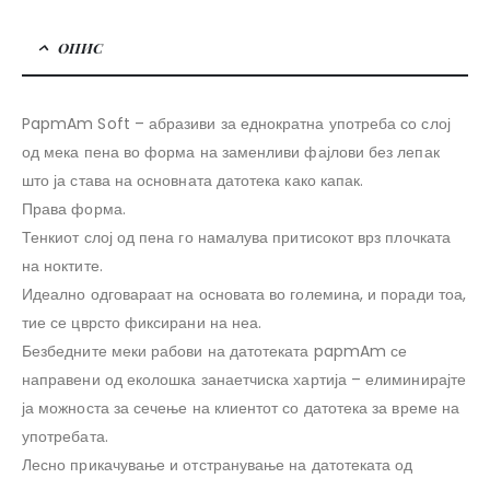
ОПИС
PapmAm Soft – абразиви за еднократна употреба со слој
од мека пена во форма на заменливи фајлови без лепак
што ја става на основната датотека како капак.
Права форма.
Тенкиот слој од пена го намалува притисокот врз плочката
на ноктите.
Идеално одговараат на основата во големина, и поради тоа,
тие се цврсто фиксирани на неа.
Безбедните меки рабови на датотеката papmAm се
направени од еколошка занаетчиска хартија – елиминирајте
ја можноста за сечење на клиентот со датотека за време на
употребата.
Лесно прикачување и отстранување на датотеката од