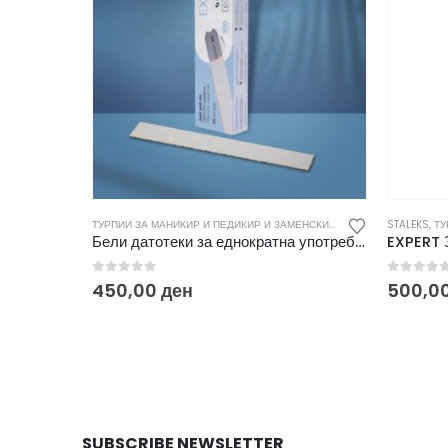
ТУРПИИ ЗА МАНИКИР И ПЕДИКИР И ЗАМЕНСКИ ДОДАТОЦИ
STALEKS
,
ТУР
Бели датотеки за еднократна употреба papmAm EXPERT 22 100 гриз (50 парчиња)DFCE-22-100w
0
out of 5
0
out o
450,00
ден
500,0
SUBSCRIBE NEWSLETTER