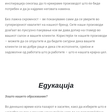
инспирација секогаш да го креираме производот што ќе биде
потребен и да ја најдеме неговата намена.
Без лажна скромност – ве покануваме сами да се уверите во
супериорниот квалитет на нашиот бренд. Сите наши производи
доаѓаат во луксузно пакување кое ви дава допир на гламур во
вашиот салон и вашите клиенти. Користејќи ги нашите производи
– можете да се опуштите и да бидете сигурни дека вашите
клиенти се во добри раце и дека сте исполнети, среќни и
задоволни од работата што ја работите – што е нашата крајна цел.
Едукација
Зошто нашето образование?
Во денешно време кога пазарот е заситен, како да изберете што е