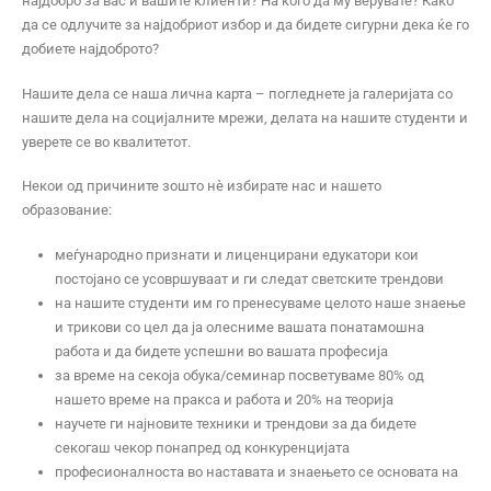
најдобро за вас и вашите клиенти? На кого да му верувате? Како
да се одлучите за најдобриот избор и да бидете сигурни дека ќе го
добиете најдоброто?
Нашите дела се наша лична карта – погледнете ја галеријата со
нашите дела на социјалните мрежи, делата на нашите студенти и
уверете се во квалитетот.
Некои од причините зошто нè избирате нас и нашето
образование:
меѓународно признати и лиценцирани едукатори кои
постојано се усовршуваат и ги следат светските трендови
на нашите студенти им го пренесуваме целото наше знаење
и трикови со цел да ја олесниме вашата понатамошна
работа и да бидете успешни во вашата професија
за време на секоја обука/семинар посветуваме 80% од
нашето време на пракса и работа и 20% на теорија
научете ги најновите техники и трендови за да бидете
секогаш чекор понапред од конкуренцијата
професионалноста во наставата и знаењето се основата на