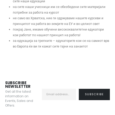
сите наши едукации
на сите наши учесници им се обезбедени сите материјали
потребни за работа на курсот
не само во Хрватска, ние ги одржуваме нашите курсеви и
принципот на работа во земјите на ЕУ и во целиот свет
покрај Јане, имаме обучени висококвалитетни едукатори
кои работат по нашиот принцип на работа!
за едукација за трепките – едукаторите кои се на самиот врв
во Европа ќе ви ги кажат сите тајни на занаетот
SUBSCRIBE
NEWSLETTER
Get all the latest
information on
Events, Sales and
Offers.