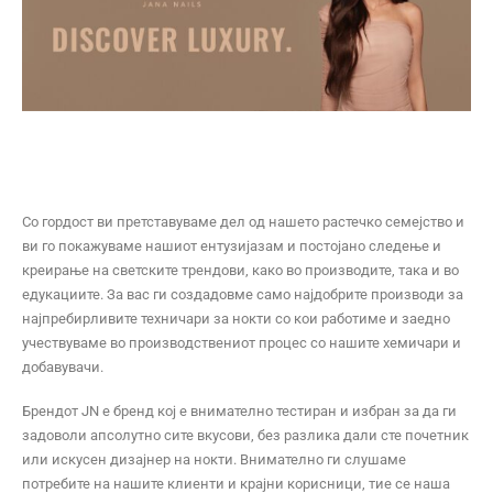
Со гордост ви претставуваме дел од нашето растечко семејство и
ви го покажуваме нашиот ентузијазам и постојано следење и
креирање на светските трендови, како во производите, така и во
едукациите. За вас ги создадовме само најдобрите производи за
најпребирливите техничари за нокти со кои работиме и заедно
учествуваме во производствениот процес со нашите хемичари и
добавувачи.
Брендот JN е бренд кој е внимателно тестиран и избран за да ги
задоволи апсолутно сите вкусови, без разлика дали сте почетник
или искусен дизајнер на нокти. Внимателно ги слушаме
потребите на нашите клиенти и крајни корисници, тие се наша